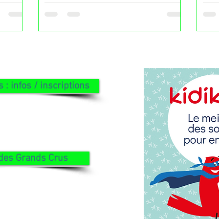
du Winterclash 2026
: infos / inscriptions
té 2026
des Grands Crus
ctobre 2026