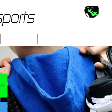
Section cyclisme
Stages vacances
Animations
Le
027