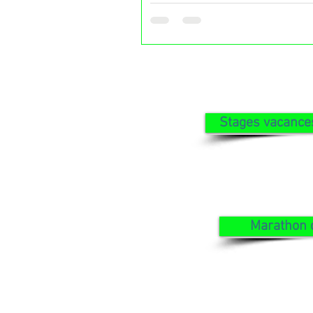
🍫🎉
Stages vacances 
E
Marathon 
10-11 o