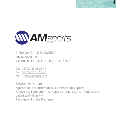
2 Rue Général DELABORDE
DIJON SKATE PARC
21000 DIJON - BOURGOGNE - FRANCE
Tel :
33 (0)3 80 68 26 77
Tel :
33 (0)6 51 10 72 46
Mail :
info@amsports.fr
Association loi 1901
Agréée par le Ministère de la Jeunesse et des Sports
Affiliée à la Fédération Française de Roller Sports / Handisports
Labellisé
FFRS 3x***
Reconnue d'Utilité Publique