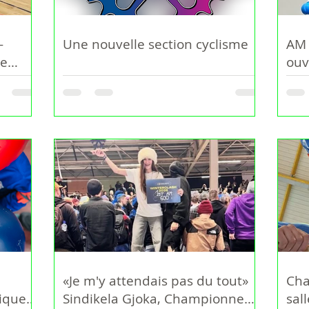
-
Une nouvelle section cyclisme
AM 
de
ouv
en
«Je m'y attendais pas du tout»
Cha
que !
Sindikela Gjoka, Championne
sal