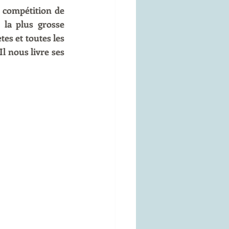
 compétition de 
la plus grosse 
es et toutes les 
l nous livre ses 