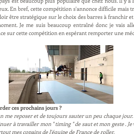
pays est beaucoup plus populaire que chez nous. Il y a au
ux. En bref, cette compétition s'annonce difficile mais tr
loir être stratégique sur le choix des barres à franchir et 
ment. Je me suis beaucoup entraîné donc je vais all
e sur cette compétition en espérant remporter une méda
der ces prochains jours ?
ien me reposer et de toujours sauter un peu chaque jour.
nuer à travailler mon " timing " de saut et mon geste . Je v
rtout mes copains de l'équipe de France de roller.