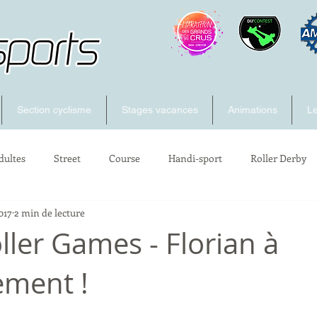
Section cyclisme
Stages vacances
Animations
Le
dultes
Street
Course
Handi-sport
Roller Derby
017
2 min de lecture
ller Games - Florian à
ement !