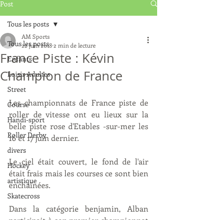
Post
Tous les posts
AM Sports
Tous les posts
22 juin 2018
2 min de lecture
France Piste : Kévin
Enfants
Champion de France
Loisir Adultes
Street
Les championnats de France piste de 
Course
roller de vitesse ont eu lieux sur la 
Handi-sport
belle piste rose d'Etables -sur-mer les 
Roller Derby
16 et 17 juin dernier. 
divers
Le ciel était couvert, le fond de l'air 
Hockey
était frais mais les courses ce sont bien 
artistique
enchaînées.
Skatecross
Dans la catégorie benjamin, Alban 