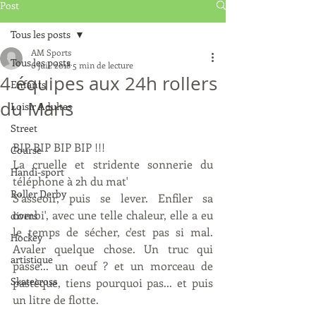
Post
Tous les posts
AM Sports
Tous les posts
6 juil. 2018
5 min de lecture
4 équipes aux 24h rollers
Enfants
du Mans
Loisir Adultes
Street
BIP BIP BIP BIP !!! 
Course
La cruelle et stridente sonnerie du 
Handi-sport
téléphone à 2h du mat'
Roller Derby
S’asseoir, puis se lever. Enfiler sa 
combi', avec une telle chaleur, elle a eu 
divers
le temps de sécher, c'est pas si mal. 
Hockey
Avaler quelque chose. Un truc qui 
artistique
passe... un oeuf ? et un morceau de 
Skatecross
pastèque, tiens pourquoi pas... et puis 
un litre de flotte. 