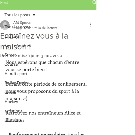
Post
Tous les posts
AM Sports
Tous les posts
2 nov. 2020
1 min de lecture
Entraînez vous à la
Enfants
maison !
Loisir Adultes
Street
Dernière mise à jour :
3 nov. 2020
Nous espérons que chacun d'entre 
Course
vous se porte bien !
Handi-sport
Roller Derby
Durant cette période de confinement, 
nous vous proposons du sport à la 
divers
maison :-) 
Hockey
artistique
Retrouvez nos entraîneurs Alice et 
Florian.
Skatecross
- 
Renforcement musculaire,
 tous les 