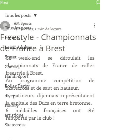
Post
Tous les posts
AM Sports
Tous les posts
25 mai 2023
2 min de lecture
Freestyle - Championnats
Enfants
de France à Brest
Loisir Adultes
Street
Ce week-end se déroulait les 
championnats de France de roller 
Course
freestyle à Brest.
Handi-sport
Au programme compétition de 
Roller Derby
Skatecross et de saut en hauteur.
14 patineurs dijonnais représentaient 
divers
la capitale des Ducs en terre bretonne.
Hockey
6 médailles françaises ont été 
artistique
remporté par le club !
Skatecross