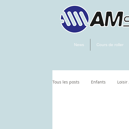
News
Cours de roller
Tous les posts
Enfants
Loisir
Roller Derby
divers
Ho