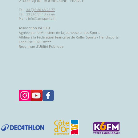
21000 DIJON - BOURGOGNE - FRANCE
Tel :
33 (0)3 80 68 26 77
Tel :
33 (0)6 51 10 72 46
Mail :
info@amsports.fr
Association loi 1901
Agréée par le Ministère de la Jeunesse et des Sports
Affiliée à la Fédération Française de Roller Sports / Handisports
Labellisé
FFRS 3x***
Reconnue d'Utilité Publique