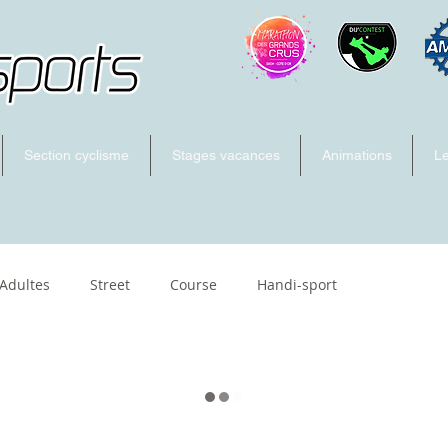
Section cyclisme
Stages vacances
Animations
Le
 Adultes
Street
Course
Handi-sport
ckey
artistique
Skatecross