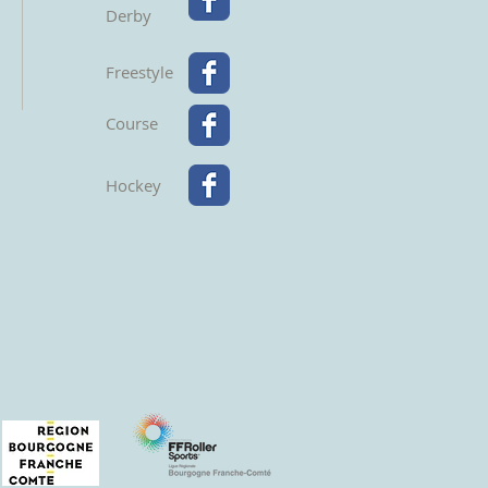
Derby
Freestyle
Course
Hockey