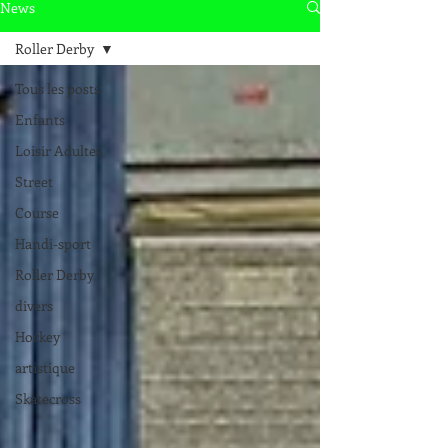
News
Roller Derby
Tous les posts
Enfants
Loisir Adultes
Street
Course
Handi-sport
Roller Derby
divers
Hockey
artistique
Skatecross