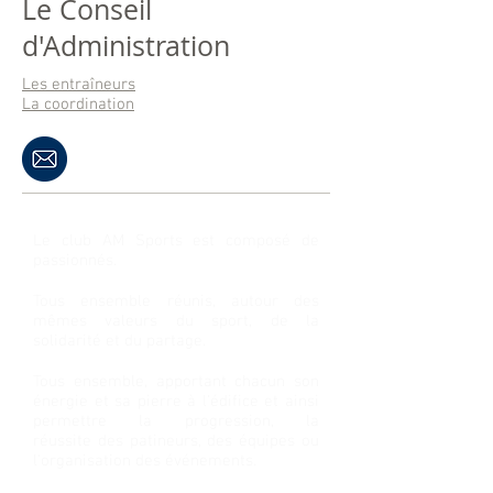
Le Conseil
d'Administration
Les entraîneurs
La coordination
Le club AM Sports est composé de
passionnés.
Tous ensemble réunis, autour des
mêmes valeurs du sport, de la
solidarité et du partage.
Tous ensemble, apportant chacun son
énergie et sa pierre à l'édifice et ainsi
permettre la progression, la
réussite des patineurs, des équipes ou
l'organisation des événements.