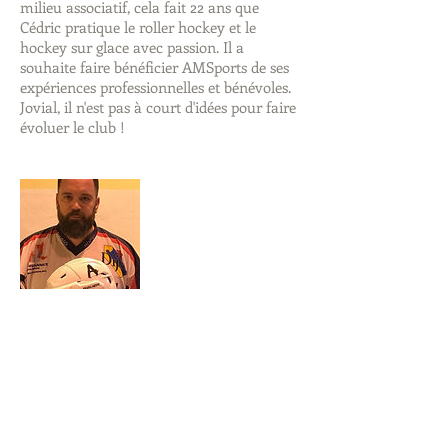
milieu associatif, cela fait 22 ans que
Cédric pratique le roller hockey et le
hockey sur glace avec passion. Il a
souhaite faire bénéficier AMSports de ses
expériences professionnelles et bénévoles.
Jovial, il n'est pas à court d'idées pour faire
évoluer le club !
Fabian PANTEL
Membre
Avec 18 ans de pratique en roller hockey,
Fabian n'en n'est plus à son premier match
! Son esprit d'équipe l'a poussé à se lancer
dans la section derby pour des matchs
tout aussi animés. Licencié depuis 2 ans