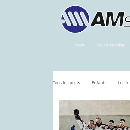
News
Cours de roller
Tous les posts
Enfants
Loisir
Hockey
artistique
Skat