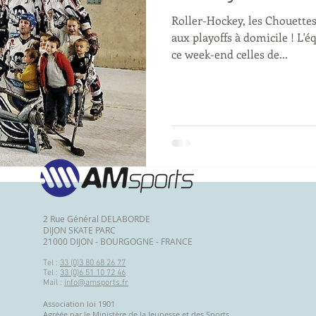
Roller-Hockey, les Chouettes
aux playoffs à domicile ! L'é
ce week-end celles de...
2 Rue Général DELABORDE
DIJON SKATE PARC
21000 DIJON - BOURGOGNE - FRANCE
Tel :
33 (0)3 80 68 26 77
Tel :
33 (0)6 51 10 72 46
Mail :
info@amsports.fr
Association loi 1901
Agréée par le Ministère de la Jeunesse et des Sports