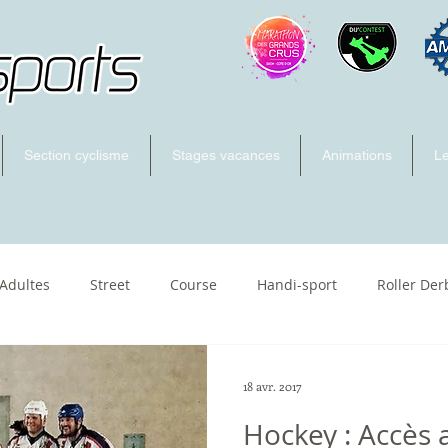
Section cyclisme
Stages vacances
Animations
Le
 Adultes
Street
Course
Handi-sport
Roller Der
ecross
18 avr. 2017
Hockey : Accès a