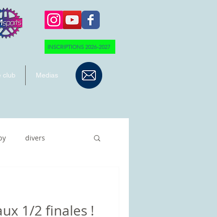
INSCRIPTIONS 2026-2027
 club
Medias
by
divers
ux 1/2 finales !