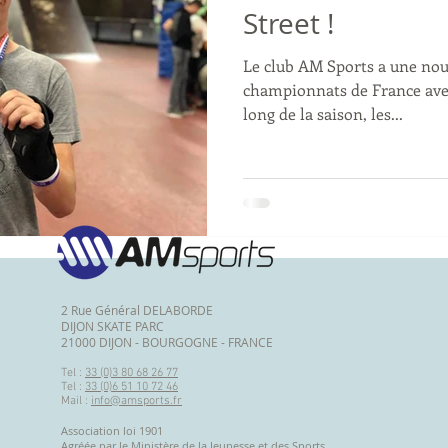
Street !
Le club AM Sports a une nouve
championnats de France avec
long de la saison, les...
2 Rue Général DELABORDE
DIJON SKATE PARC
21000 DIJON - BOURGOGNE - FRANCE
Tel :
33 (0)3 80 68 26 77
Tel :
33 (0)6 51 10 72 46
Mail :
info@amsports.fr
Association loi 1901
Agréée par le Ministère de la Jeunesse et des Sports