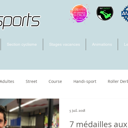
Section cyclisme
Stages vacances
Animations
Le
 Adultes
Street
Course
Handi-sport
Roller Der
ecross
5 juil. 2018
7 médailles aux