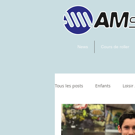
News
Cours de roller
Tous les posts
Enfants
Loisir
Hockey
artistique
Skat