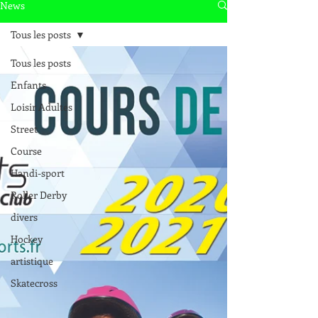
News
Tous les posts
Tous les posts
Enfants
Loisir Adultes
Street
Course
Handi-sport
Roller Derby
divers
Hockey
artistique
Skatecross