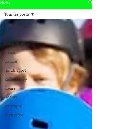
News
Tous les posts
Tous les posts
Enfants
Loisir Adultes
Street
Course
Handi-sport
Roller Derby
divers
Hockey
artistique
Skatecross