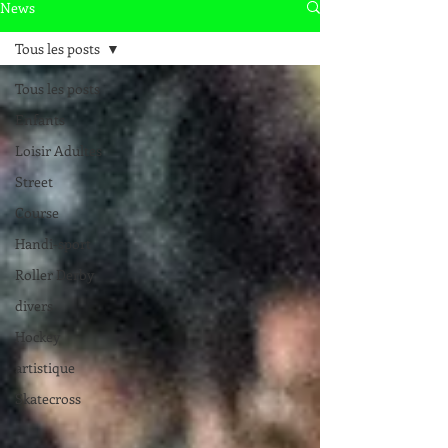
News
Tous les posts
Tous les posts
Enfants
Loisir Adultes
Street
Course
Handi-sport
Roller Derby
divers
Hockey
artistique
Skatecross