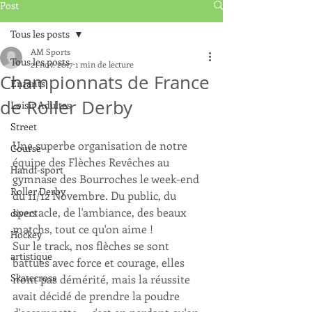
Post
Tous les posts
AM Sports
Tous les posts
21 nov. 2017
1 min de lecture
Championnats de France
Enfants
de Roller Derby
Loisir Adultes
Street
Une superbe organisation de notre 
Course
équipe des Flèches Revêches au 
Handi-sport
gymnase des Bourroches le week-end 
Roller Derby
du 11/12 Novembre. Du public, du 
spectacle, de l'ambiance, des beaux 
divers
matchs, tout ce qu'on aime !
Hockey
Sur le track, nos flèches se sont 
artistique
battues avec force et courage, elles 
Skatecross
n'ont pas démérité, mais la réussite 
avait décidé de prendre la poudre 