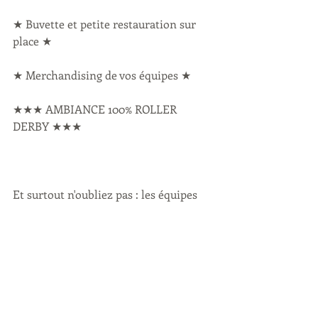
★ Buvette et petite restauration sur 
place ★
★ Merchandising de vos équipes ★
★★★ AMBIANCE 100% ROLLER 
DERBY ★★★
Et surtout n'oubliez pas : les équipes 
féminine, masculine et junior de roller 
derby d'AMsports - Roller Club - Dijon 
recrutent toute l'année!
★ Renseignements sur place.★