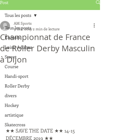
Post
Tous les posts
AM Sports
Tous les posts
9 déc. 2019
2 min de lecture
Championnat de France
Enfants
de Roller Derby Masculin
Loisir Adultes
Street
à Dijon
Course
Handi-sport
Roller Derby
divers
Hockey
artistique
Skatecross
★★ SAVE THE DATE ★★ 14-15 
DÉCEMBRE 2019 ★★