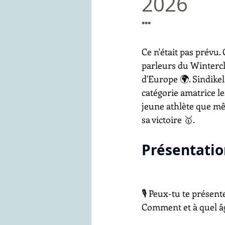
2026
***
Ce n'était pas prévu.
parleurs du Wintercla
d'Europe 🌍. Sindikel
catégorie amatrice le
jeune athlète que mêm
sa victoire 🥇.
Présentatio
🎙️ Peux-tu te présen
Comment et à quel âge