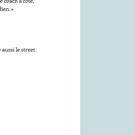
e coach à côté, 
ien. »
aussi le street 