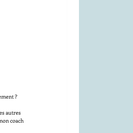
vement ?
es autres 
t mon coach 