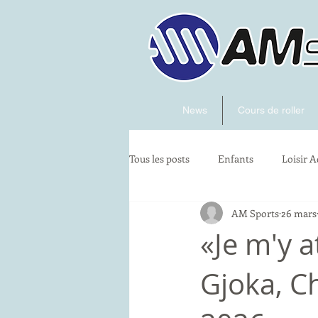
News
Cours de roller
Tous les posts
Enfants
Loisir A
AM Sports
26 mars
artistique
Skatecross
«Je m'y a
Gjoka, C