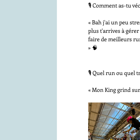
🎙️ Comment as-tu véc
« Bah j'ai un peu str
plus t'arrives à gérer
faire de meilleurs run
» 🧠
🎙️ Quel run ou quel t
« Mon King grind sur 