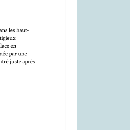
ans les haut-
tigieux 
lace en 
gnée par une 
ntré juste après 
 