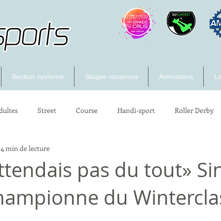
Section cyclisme
Stages vacances
Animations
Le
dultes
Street
Course
Handi-sport
Roller Derby
4 min de lecture
ttendais pas du tout» Si
hampionne du Wintercla