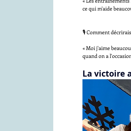
« Les entraînements s
ce qui m'aide beauco
🎙️ Comment décrirais 
« Moi j'aime beaucoup
quand on a l'occasion,
La victoire