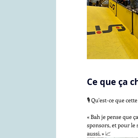
Ce que ça c
🎙️ Qu'est-ce que cet
« Bah je pense que ça
sponsors, et pour le s
aussi. » 📈