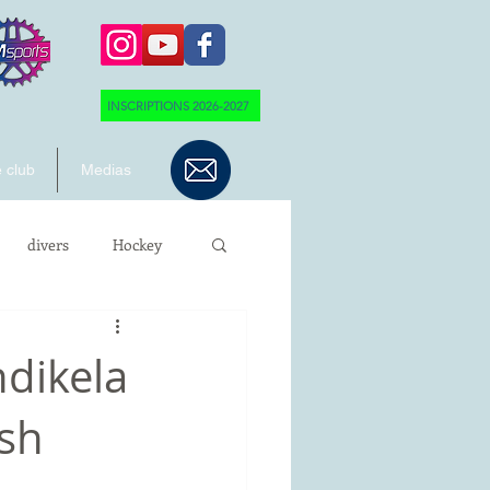
INSCRIPTIONS 2026-2027
 club
Medias
divers
Hockey
ndikela
sh