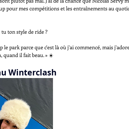
ont plutôt pas mal. J'ai de la chance que Nicolas Servy m
up pour mes compétitions et les entraînements au quotid
tu ton style de ride ?
 le park parce que c'est là où j'ai commencé, mais j'adore 
 quand il fait beau. » ☀️
 au Winterclash