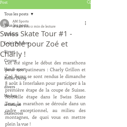
Post
Tous les posts
AM Sports
Tous les posts
18 août 2021
2 min de lecture
Swiss Skate Tour #1 -
Enfants
Doublé pour Zoé et
Loisir Adultes
Street
Charly !
Course
Cet été signe le début des marathons 
Handi-sport
pour nos patineurs : Charly Grillon et 
Zoé Remy se sont rendus le dimanche 
Roller Derby
8 août à Interlaken pour participer à la 
divers
première étape de la coupe de Suisse. 
Hockey
Nouvelle étape dans le Swiss Skate 
Tour, le marathon se déroule dans un 
artistique
cadre exceptionnel, au milieu des 
Skatecross
montagnes, de quoi vous en mettre 
plein la vue ! 