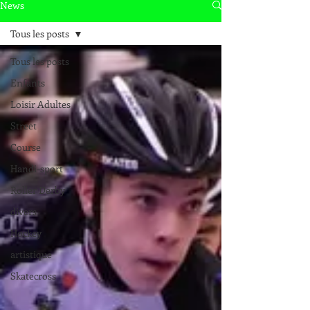
News
Tous les posts
Tous les posts
Enfants
Loisir Adultes
Street
Course
Handi-sport
Roller Derby
divers
Hockey
artistique
Skatecross