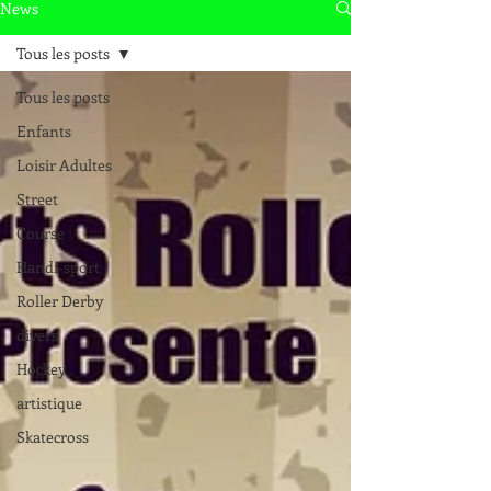
News
Tous les posts
Tous les posts
Enfants
Loisir Adultes
Street
Course
Handi-sport
Roller Derby
divers
Hockey
artistique
Skatecross