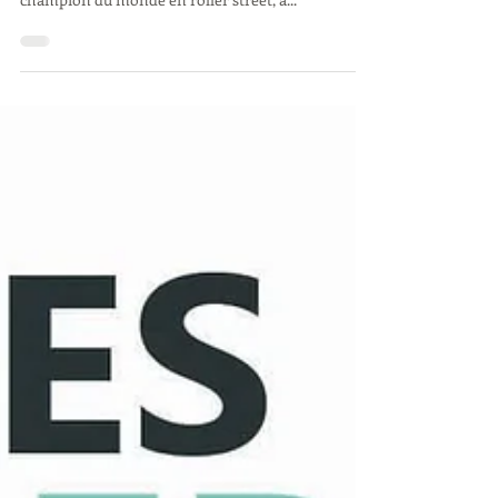
Auteur d'un run époustouflant, Nicolas Servy
s'offre ce dimanche 7 juillet 2019 un titre de vice-
champion du monde en roller street, à...