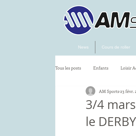
News
Cours de roller
Tous les posts
Enfants
Loisir A
AM Sports
23 févr. 
artistique
Skatecross
3/4 mars 
le DERBY