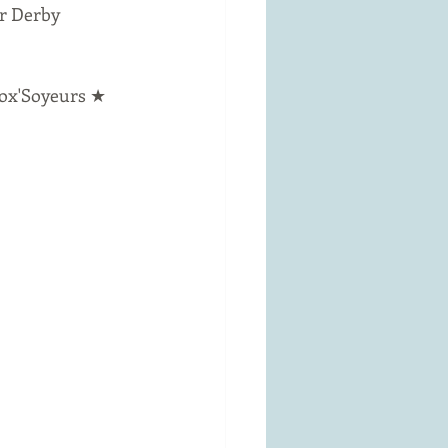
er Derby 
Fox'Soyeurs ★ 