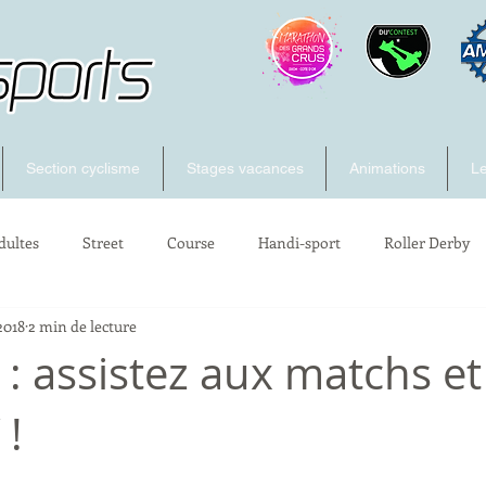
Section cyclisme
Stages vacances
Animations
Le
dultes
Street
Course
Handi-sport
Roller Derby
2018
2 min de lecture
: assistez aux matchs et
 !