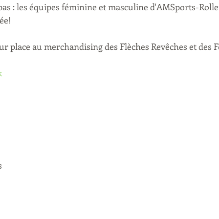
 pas : les équipes féminine et masculine d'AMSports-Roll
ée! 
r place au merchandising des Flèches Revêches et des 
k
s