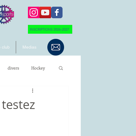
INSCRIPTIONS 2026-2027
 club
Medias
divers
Hockey
 testez