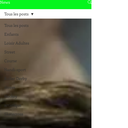
News
Tous les posts
Tous les posts
Enfants
Loisir Adultes
Street
Course
Handi-sport
Roller Derby
divers
Hockey
artistique
Skatecross