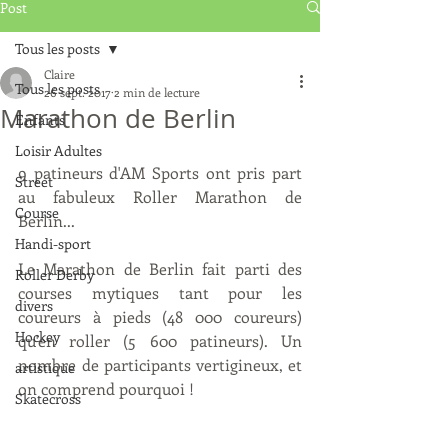
Post
Tous les posts
Claire
Tous les posts
26 sept. 2017
2 min de lecture
Marathon de Berlin
Enfants
Loisir Adultes
9 patineurs d'AM Sports ont pris part 
Street
au fabuleux Roller Marathon de 
Course
Berlin...
Handi-sport
Le Marathon de Berlin fait parti des 
Roller Derby
courses mytiques tant pour les 
divers
coureurs à pieds (48 000 coureurs) 
Hockey
qu'en roller (5 600 patineurs). Un 
nombre de participants vertigineux, et 
artistique
on comprend pourquoi !
Skatecross