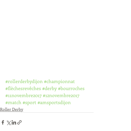
#rollerderbydijon
#championnat
#flèchesrevêches
#derby
#bourroches
#11novembre2017
#12novembre2017
#match
#sport
#amsportsdijon
Roller Derby