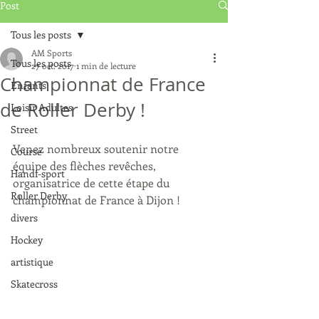
Post
Tous les posts
AM Sports
Tous les posts
27 oct. 2017
1 min de lecture
Championnat de France
Enfants
de Roller Derby !
Loisir Adultes
Street
Venez nombreux soutenir notre 
Course
équipe des flèches revêches, 
Handi-sport
organisatrice de cette étape du 
Roller Derby
championnat de France à Dijon !
divers
Hockey
artistique
Skatecross