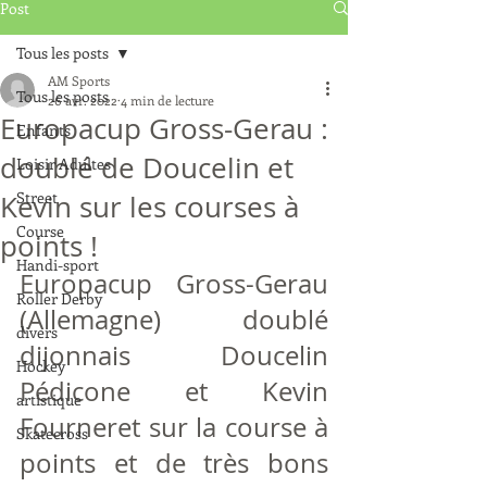
Post
Tous les posts
AM Sports
Tous les posts
26 avr. 2022
4 min de lecture
Europacup Gross-Gerau :
Enfants
doublé de Doucelin et
Loisir Adultes
Street
Kevin sur les courses à
Course
points !
Handi-sport
Europacup Gross-Gerau 
Roller Derby
(Allemagne) doublé 
divers
dijonnais Doucelin 
Hockey
Pédicone et Kevin 
artistique
Fourneret sur la course à 
Skatecross
points et de très bons 