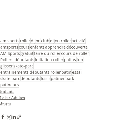
am sports
roller
dijon
club
dijon roller
activité
amsports
cours
enfants
apprendre
découverte
AM Sports
gratuit
faire du roller
cours de roller
Rollers débutants
Initiation roller
patins
fun
glisser
skate-parc
entrainements débutants roller
patin
essai
skate parc
débutants
loisir
patiner
park
patineurs
Enfants
Loisir Adultes
divers