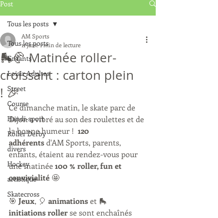
Post
Tous les posts
AM Sports
Tous les posts
11 janv.
1 min de lecture
🛼🥐 Matinée roller-
Enfants
croissant : carton plein
Loisir Adultes
Street
! 🎉
Course
Ce dimanche matin, le skate parc de 
Handi-sport
Dijon a vibré au son des roulettes et de 
la bonne humeur !  
120 
Roller Derby
adhérents
 d'AM Sports, parents, 
divers
enfants, étaient au rendez-vous pour 
Hockey
une matinée 
100 % roller, fun et 
convivialité
 🤩
artistique
Skatecross
🎯 
Jeux
, 🎈 
animations
 et 🛼 
initiations roller
 se sont enchaînés 