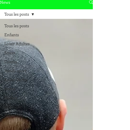
News
Tous les posts
Tous les posts
Enfants
Loisir Adultes
Street
Course
Handi-sport
Roller Derby
divers
Hockey
artistique
Skatecross