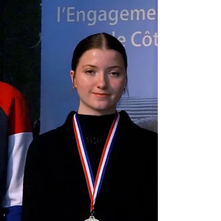
chacune🤝. Résultats 🥇🥈: Constance : 1ère – R2
Mini – Inline freeskating 🥇 Lise : 1ère – R2 Espoir –
Inline freeskating 🥇 Aga