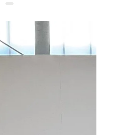
Carton plein pour les Flèches
Revêches à Lyon
Nouvellement arrivée en Nationale 2, l'équipe des
Flèches Revêches d'AM Sports a affirmé ses
ambitions d'entrée de jeu en remportant la totalité
de leurs matchs (3 victoires sur 3).