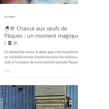
30 mars
🐣🌸 Chasse aux œufs de
Pâques : un moment magique
! 🍫🎉
Ce dimanche matin, le skate parc s’est transformé
en véritable terrain d’aventure pour les enfants du
club, à l’occasion de notre activité spéciale Pâques !
🌷 Une cinquantaine de participants étaient au
rendez-vous pour une matinée placée sous le signe
du jeu, de la gourmandise et de la bonne humeur
😄 🥚 Chasse aux œufs, relais et animations se sont