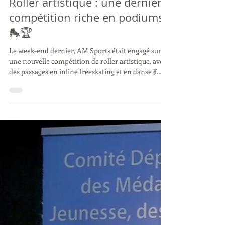
24 févr.
Roller artistique : une dernière
compétition riche en podiums
🛼🏆
Le week-end dernier, AM Sports était engagé sur
une nouvelle compétition de roller artistique, avec
des passages en inline freeskating et en danse 💃.
Nos patineuses ont livré des programmes solides,
propres et engagés, et reviennent avec d’excellents
résultats qui récompensent le travail effectué à
l’entraînement, la régularité et l’implication de