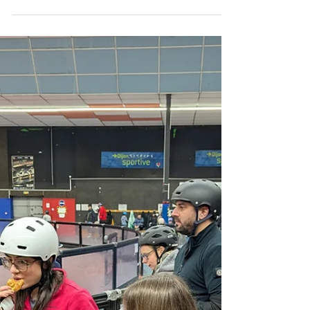
23 févr.
Nouvelle récompense pour les
vice-champions du monde de
roller derby junior d'AM Sports
Le samedi 21 février, à la suite de son assemblée
générale dans les locaux du restaurant Le Crusoé à
Dijon, le C.D.M.J.S.E.A 21 (Comité Départemental
des Médailles de la Jeunesse, des Sports et de
l'Engagement Associatif de Côte d'Or) a souhaité
mettre en avant le club AM Sports avec sa section
Roller Derby et distinguer ses jeunes athlètes vice-
champions du monde de roller derby junior avec
l’Équipe de France junior.