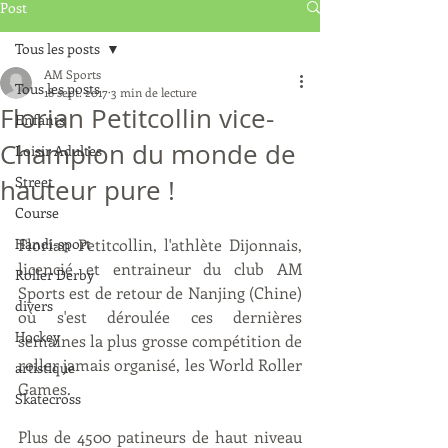
Post
Tous les posts
AM Sports
Tous les posts
18 sept. 2017
3 min de lecture
Florian Petitcollin vice-
Enfants
Champion du monde de
Loisir Adultes
Street
hauteur pure !
Course
Handi-sport
Florian Petitcollin, l'athlète Dijonnais, 
licencié et entraineur du club AM 
Roller Derby
Sports est de retour de Nanjing (Chine) 
divers
où s'est déroulée ces dernières 
Hockey
semaines la plus grosse compétition de 
roller jamais organisé, les World Roller 
artistique
Games.
Skatecross
Plus de 4500 patineurs de haut niveau 