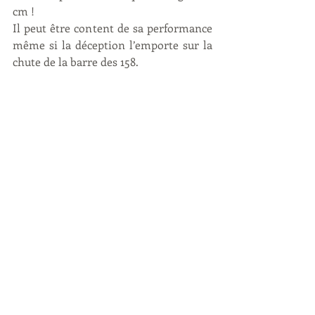
cm !
Il peut être content de sa performance 
même si la déception l’emporte sur la 
chute de la barre des 158.
De retour en France mercredi, il se 
rendra samedi à Lyon pour la finale des 
World Skate crosses Séries. Une autre 