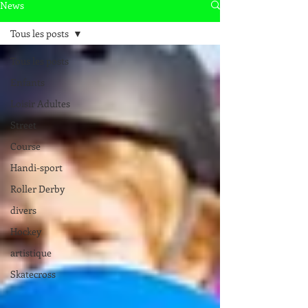
News
Tous les posts
Tous les posts
Enfants
Loisir Adultes
Street
Course
Handi-sport
Roller Derby
divers
Hockey
artistique
Skatecross