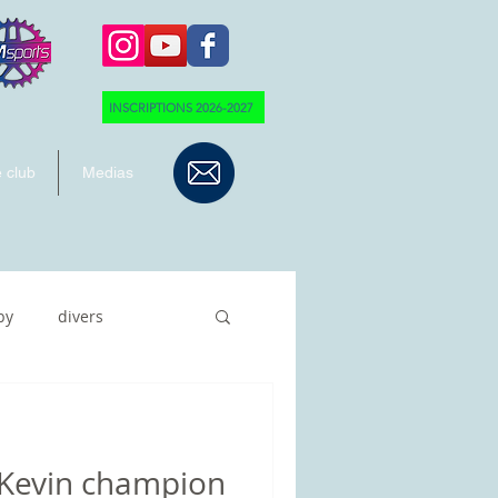
INSCRIPTIONS 2026-2027
 club
Medias
by
divers
 Kevin champion