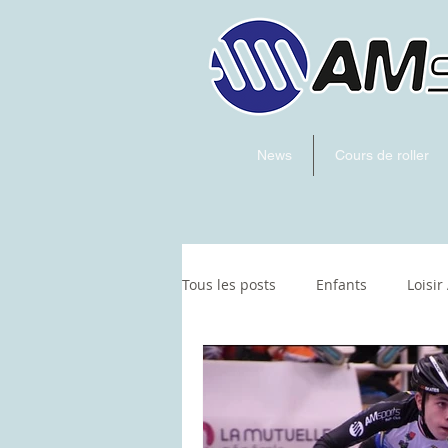
News
Cours de roller
Tous les posts
Enfants
Loisir
Hockey
artistique
Skat