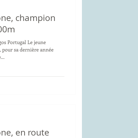
one, champion
000m
os Portugal Le jeune
, pour sa dernière année
...
ne, en route