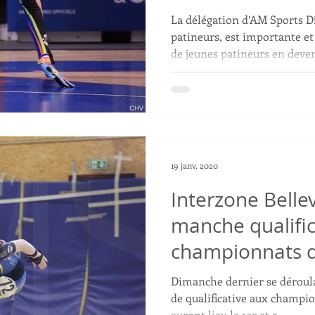
La délégation d’AM Sports D
patineurs, est importante et
de jeunes patineurs en deveni
19 janv. 2020
Interzone Belle
manche qualific
championnats d
Dimanche dernier se déroulai
de qualificative aux champi
auront lieu le 1er et 2...