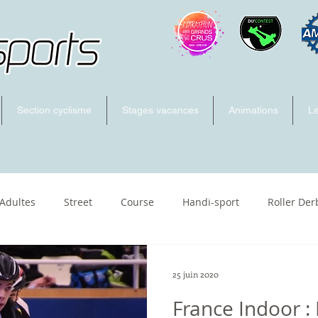
Section cyclisme
Stages vacances
Animations
Le
 Adultes
Street
Course
Handi-sport
Roller Der
ecross
25 juin 2020
France Indoor :