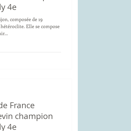
ly 4e
ijon, composée de 19
 hétéroclite. Elle se compose
r...
de France
Kevin champion
ly 4e