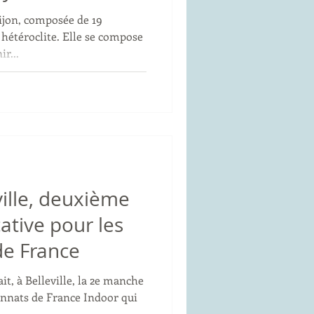
ijon, composée de 19
 hétéroclite. Elle se compose
r...
ville, deuxième
ative pour les
e France
t, à Belleville, la 2e manche
onnats de France Indoor qui